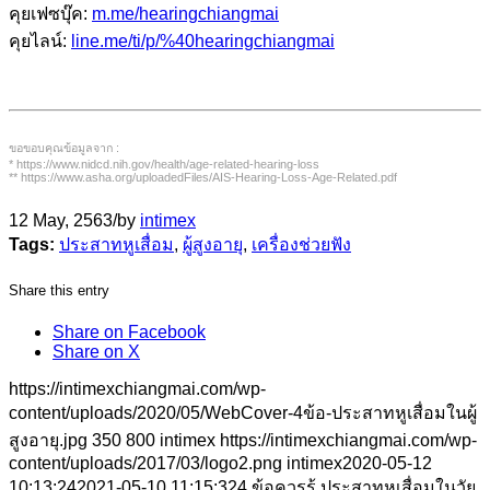
คุยเฟซบุ๊ค:
m.me/hearingchiangmai
คุยไลน์:
line.me/ti/p/%40hearingchiangmai
ขอขอบคุณข้อมูลจาก :
* https://www.nidcd.nih.gov/health/age-related-hearing-loss
** https://www.asha.org/uploadedFiles/AIS-Hearing-Loss-Age-Related.pdf
12 May, 2563
/
by
intimex
Tags:
ประสาทหูเสื่อม
,
ผู้สูงอายุ
,
เครื่องช่วยฟัง
Share this entry
Share on Facebook
Share on X
https://intimexchiangmai.com/wp-
content/uploads/2020/05/WebCover-4ข้อ-ประสาทหูเสื่อมในผู้
สูงอายุ.jpg
350
800
intimex
https://intimexchiangmai.com/wp-
content/uploads/2017/03/logo2.png
intimex
2020-05-12
10:13:24
2021-05-10 11:15:32
4 ข้อควรรู้ ประสาทหูเสื่อมในวัย