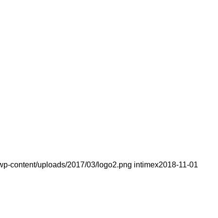
/wp-content/uploads/2017/03/logo2.png
intimex
2018-11-01