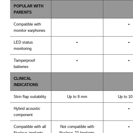
POPULAR WITH
PARENTS
Compatible with
•
monitor earphones
LED status
•
•
monitoring
Tamperproof
•
•
batteries
CLINICAL
INDICATIONS
Skin flap suitability
Up to 9 mm
Up to 1
Hybrid acoustic
•
component
Compatible with all
Not compatible with
•
Nucleus implants
Nucleus 22 Implants