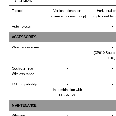
– smartphone
Telecoil
Vertical orientation
Horizontal or
(optimised for room loop)
(optimised for
Auto Telecoil
•
ACCESSORIES
Wired accessories
•
(CP910 Sound 
Only
Cochlear True
•
•
Wireless range
FM compatibility
•
•
In combination with
MiniMic 2+
MAINTENANCE
Wireless
•
•