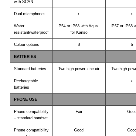
with SCAN
Dual microphones
•
•
Water
IP54 or IP68 with Aqua+
IP57 or IP68 
resistant/waterproof
for Kanso
Colour options
8
5
BATTERIES
Standard batteries
Two high power zinc air
Two high powe
Rechargeable
•
batteries
PHONE USE
Phone compatibility
Fair
Goo
– standard handset
Phone compatibility
Good
Goo