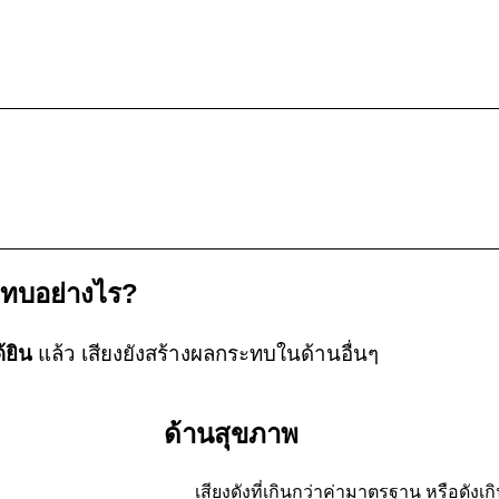
สียงที่ดังเกินกว่า 85 เดซิเบล(เอ) ที่ทุกความถี่ ถือว่าเ
ที่ดังเกิน มากกว่า 85 เดซิเบลเอ เป็นจำนวนมาก ซึ่งสา
กาย และจิตใจ
ะทบอย่างไร?
้ยิน
แล้ว เสียงยังสร้างผลกระทบในด้านอื่นๆ
ด้านสุขภาพ
เสียงดังที่เกินกว่าค่ามาตรฐาน หรือดัง