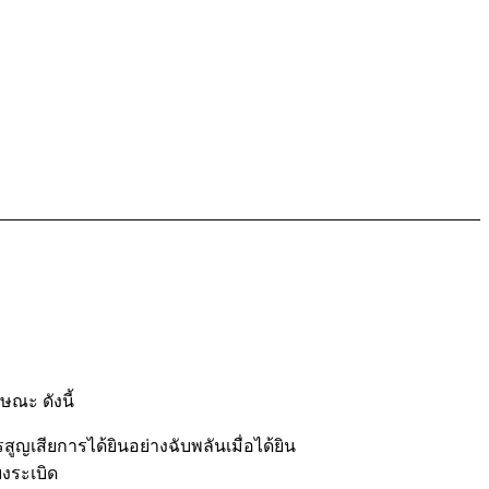
ษณะ ดังนี้
สูญเสียการได้ยินอย่างฉับพลันเมื่อได้ยิน
ยงระเบิด