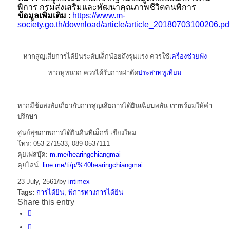
พิการ กรมส่งเสริมและพัฒนาคุณภาพชีวิตคนพิการ
ข้อมูลเพิ่มเติม
:
https://www.m-
society.go.th/download/article/article_20180703100206.pd
หากสูญเสียการได้ยินระดับเล็กน้อยถึงรุนแรง ควรใช้
เครื่องช่วยฟัง
หากหูหนวก ควรได้รับการผ่าตัด
ประสาทหูเทียม
หากมีข้อสงสัยเกี่ยวกับการสูญเสียการได้ยินเฉียบพลัน เราพร้อมให้คำ
ปรึกษา
ศูนย์สุขภาพการได้ยินอินทิเม็กซ์ เชียงใหม่
โทร: 053-271533, 089-0537111
คุยเฟสบุ๊ค:
m.me/hearingchiangmai
คุยไลน์:
line.me/ti/p/%40hearingchiangmai
23 July, 2561
/
by
intimex
Tags:
การได้ยิน
,
พิการทางการได้ยิน
Share this entry