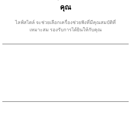
คุณ
ไลฟ์สไตล์ จะช่วยเลือกเครื่องช่วยฟังที่มีคุณสมบัติที่
เหมาะสม รองรับการได้ยินให้กับคุณ
สร้างความมั่นใจ
เริ่มจากสมาชิกในครอบครัว คนรอบ
ข้าง
สร้างคุณค่าในตัวเอง
เข้าร่วมกิจกรรมทางสังคม
กับกลุ่ม