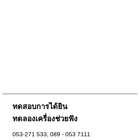
เครื่องช่วยฟังคุณภาพสูง บริการทดสอบการ
ได้ยินภายในห้องตรวจมาตรฐานสูง พร้อม
Solutions การได้ยินเฉพาะบุคคล สัมผัสและ
ทดลองเครื่องช่วยฟังในสถานการณ์จริง ให้การ
ใส่เครื่องช่วยฟังมีประสิทธิภาพสูงสุด เพราะเรา
เชื่อว่า…
“คุณภาพของการได้ยินที่ดี คือ
คุณภาพชีวิตที่ดีขึ้น”
ทดสอบการได้ยิน
ทดลองเครื่องช่วยฟัง
053-271 533, 089 - 053 7111