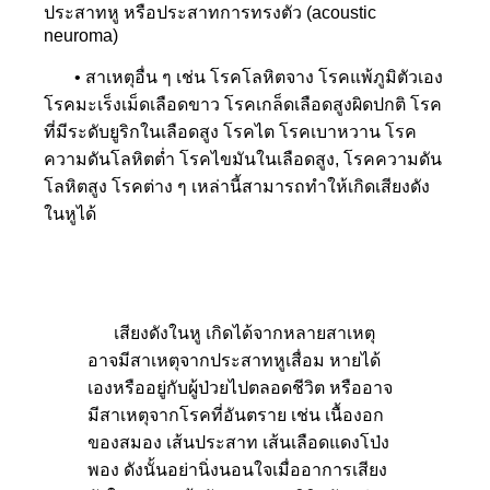
ประสาทหู หรือประสาทการทรงตัว (acoustic
neuroma)
• สาเหตุอื่น ๆ เช่น โรคโลหิตจาง โรคแพ้ภูมิตัวเ
อง
โรคมะเร็งเม็ดเลือดขาว โ
รคเกล็ดเลือดสูงผิดปกติ โรค
ที่มีระดับยูริกในเลือดสูง โรคไต โรคเบาหวาน โรค
ความดันโลหิตต่ำ โรคไขมั
นในเลือดสูง, โรคความดัน
โลหิตสูง โรคต่าง ๆ เหล่านี้สามารถทำให้เกิดเสี
ยงดัง
ในหูได้
เสียงดังในหู เกิดได้จากหลาย
สาเหตุ
อาจมีสาเหตุจากประสาทหูเสื่
อม หายได้
เองหรืออยู่กับผู้ป่ว
ยไปตลอดชีวิต หรืออาจ
มีสาเหตุจากโรคที่อั
นตราย เช่น เนื้องอก
ของสมอง เส้นประสาท เส้นเลือดแดงโป่ง
พอง ดังนั้นอย่านิ่งนอนใจเมื่ออ
าการเสียง