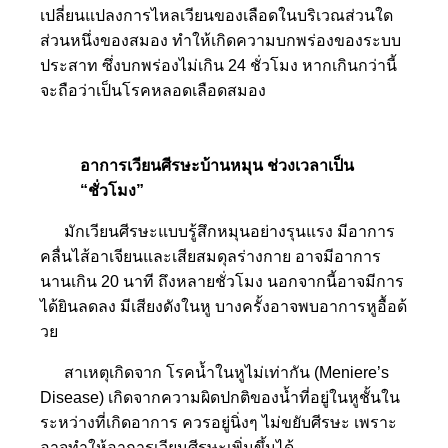
เปลี่ยนแปลงการไห
ลเวียนของเลือดในบริเวณส่วนใด
ส่วนหนึ่งของ
สมอง ทำให้เกิดความบกพร่องของระบ
บ
ประสาท ซึ่งบกพร่องไม่เกิน 24 ชั่วโมง หากเกินกว่านี้
จะถือว่าเป็น
โรคหลอดเลือดสมอง
อาการเวียนศีรษะบ้านหมุน ช่วงเวลาเป็น
“ชั่วโมง”
มักเวียนศีรษะแบบรู้สึกหมุน
อย่างรุนแรง มีอาการ
คลื่นไส้อาเจียนและเ
สียสมดุลร่างกาย อาจมีอาการ
นานเกิน 20 นาที ถึงหลายชั่วโมง นอกจากนี้อาจมีการ
ได้ยินลดล
ง มีเสียงดังในหู
บางครั้งอาจพบอาการหูอื้อด้
วย
สาเหตุเกิดจาก โรคน้ำในหูไม่
เท่ากัน (Meniere’s
Disease) เกิดจากความผิดปกติของน้ำที่อยู่ในหูชั้นใน
ระหว่างที่เกิดอาการ ควรอยู่นิ่งๆ ไม่ขยับศีรษะ เพราะ
อาจทำให้อาการเวียนศีร
ษะเพิ่มขึ้นได้