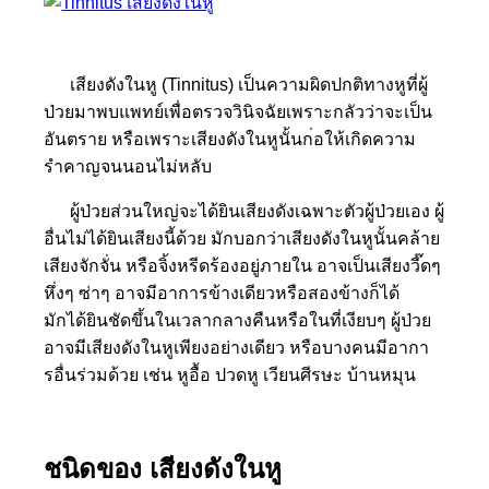
เสียงดังในหู (Tinnitus) เป็นความผิดปกติทางหูที่ผู้
ป่วยมาพบแพทย์เพื่อตรวจวินิ
จฉัยเพราะกลัวว่าจะเป็น
อันต
ราย หรือเพราะเสียงดังในหูนั้นก
่อให้เกิดความ
รำคาญจนนอนไม่
หลับ
ผู้ป่วยส่วนใหญ่จะได้ยินเสี
ยงดังเฉพาะตัวผู้ป่วยเอ
ง ผู้
อื่นไม่ได้ยินเสียงนี้ด้
วย มักบอกว่าเสียงดังในหูนั้นค
ล้าย
เสียงจักจั่น หรือจิ้งหรีดร้องอยู่ภายใน อาจเป็นเสียงวี๊ดๆ
หึ่งๆ ซ่าๆ อาจมีอาการข้างเดียวห
รือสองข้างก็ได้
มักได้ยินชัดขึ
้นในเวลากลางคืนหรือในที่เง
ียบๆ ผู้ป่วย
อาจมีเสียงดังในหูเพียงอย่างเดียว หรือบางคนมีอากา
รอื่นร่ว
มด้วย เช่น หูอื้อ ปวดหู เวียนศีรษะ บ้านหมุน
ชนิดของ เสียงดังในหู