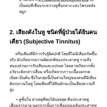
เป็นท่อที่เชื่อมระหว่า
งหูชั้นกลาง และโพรงหลัง
จมูก
2. เสียงดังในหู ชนิดที่ผู้ป่วย
ได้ยินคน
เดียว (Subjective Tinnitus)
หรือเสียงที่มีการรับรู้ผิด
ปกติ โดยที่ไม่มีเสียงเกิดขึ้น
จร
ิง มักเกิดจากความผิดปกติของปร
ะสาทหู รวมถึง
สมองส่วนการรับเสียงแ
ละแปรผล โดยอาจเกิดจากทั้ง
อวัยวะดัง
กล่าวเสื่อม หรือเกิดจากภาวะเนื้องอกกด
เบียด เป็นต้น ซึ่งในกลุ่มนี้เป็นส่วนใหญ่
ของคนที่มีเสียง
ดังรบกวนในห
ู โดยเสียงที่ได้ยินมักจะเป็น
เสียงความถี่
สูง
• หูชั้นใน สาเหตุที่พบได้บ่อย
สุด คือประสาทหู
เสื่อมจากอายุ นอกจากนั้นการเสื่อมของเส้น
ประสาทหู