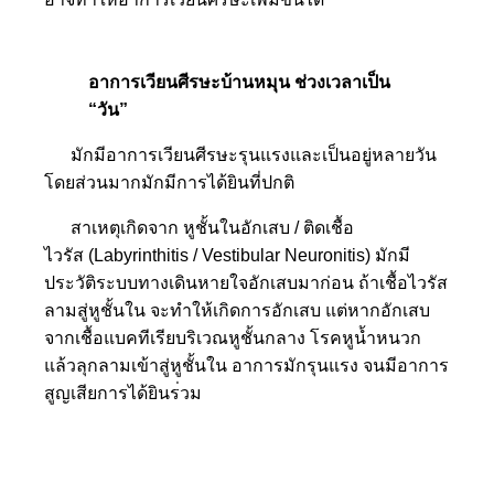
อาการเวียนศีรษะบ้านหมุน ช่วงเวลาเป็น
“วัน”
มักมีอาการเวียนศีรษะรุนแรง
และเป็นอยู่หลายวัน
โดยส่วนมากมักมีการได้ยินที่ปกติ
สาเหตุเกิดจาก หูชั้นในอักเส
บ / ติดเชื้อ
ไวรัส
(Labyrinthitis / Vestibular Neuronitis) มักมี
ประวัติระบบทางเดินหาย
ใจอักเสบมาก่อน ถ้าเชื้อไวรัส
ลามสู่หูชั้นใ
น จะทำให้เกิดการอักเสบ แต่หากอักเสบ
จากเชื้อแบคทีเ
รียบริเวณหูชั้นกลาง โรคหูน้ำหนวก
แล้วลุกลามเข้าสู่หูชั้นใน อาการมักรุนแรง จนมีอาการ
สูญเสียการได้ยินร
่วม