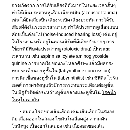
อาจเกิดจาก การได้รับเสียงที่ดังมากในร
ะยะเวลาสั้นๆ
ทำให้เส้นประสาทหูเสื่อมเฉี
ยบพลัน (acoustic trauma)
เช่น ได้ยินเสียงปืน เสียงระเบิด เสียงประทัด การได้รับ
เสียงที่ดังในระยะ
เวลานานๆ ทำให้ประสาทหูเสื่อมแบบ
ค่อย
เป็นค่อยไป (noise-induced hearing loss) เช่น อยู่
ในโรงงาน หรืออยู่ในคอนเสิร์ตที่มีเสี
ยงดังมากๆ การ
ใช้ยาที่มีพิษต่อประสาทหู
ู (ototoxic drug) เป็นระยะ
เวลานาน เช่น aspirin salicylate aminoglycoside
quinine การบาดเจ็บของกะโหลกศีรษะแล
้วมีผลกระ
ทบกระเทือนต่อหูชั้นใน (labyrinthine concussion)
การติดเชื้อของหูชั้นใน (labyrinthitis) เช่น ซิฟิลิส ไวรัส
เอดส์ การผ่าตัดหูแล้วมีการกระทบก
ระเทือนต่อหูชั้น
ใน มีรูรั่วติดต่อระหว่างหูชั้
นกลางและหูชั้นใน
โรคน้ำ
ในหูไม่เท่ากัน
• สมอง โรคของเส้นเลือด เช่น เส้นเลือดในสมอง
ตีบ เลือดออ
กในสมอง ไขมันในเลือดสูง ความดัน
โลหิตสูง เนื้องอกใน
สมอง เช่น เนื้องอกของเส้น