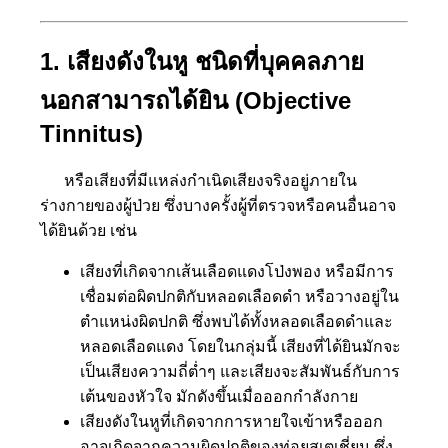
1. เสียงดังในหู ชนิดที่บุคคลภา
ย
นอกสามารถได้ยิน (Objective
Tinnitus)
หรือเสียงที่มีแหล่งกำเนิดเ
สียงจริงอยู่ภายใน
ร่างกายขอ
งผู้ป่วย ซึ่งบางครั้งผู้ที่ตรวจหรือ
คนอื่นอาจ
ได้ยินด้วย เช่น
เสียงที่เกิดจากเส้นเลือดแด
งโป่งพอง หรือมีการ
เชื่อมต่อผิดปกติก
ับหลอดเลือดดำ หรือวางอยู่ใน
ตำแหน่งผิดปกต
ิ ซึ่งพบได้ทั้งหลอดเลือดดำแล
ะ
หลอดเลือดแดง โดยในกลุ่มนี้ เสียงที่ได้ยินมักจะ
เป็นเสี
ยงความถี่ต่ำๆ และเสียงจะสัมพันธ
์กับการ
เต้นของหัวใจ มักดังขึ้นเมื่อออกกำลังกาย
เสียงดังในหูที่เกิดจากการห
ายใจเข้าหรือออก
อาจเกิดจาก
ความผิดปกติของท่
อยูสเตเชี่ยน
ซึ่ง