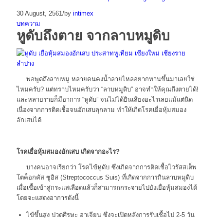
30 August, 2561
/
by
intimex
บทความ
หูดับถึงตาย จากลาบหมูดิบ
พอพูดถึงลาบหมู หลายคนคงน้ำลายไหลอยากทานขึ้นมาเลยใช่
ไหมครับ? แต่ทราบไหมครับว่า “ลาบหมูดิบ” อาจทำให้คุณถึงตายได้!
และหลายรายก็มีอาการ “หูดับ” จนไม่ได้ยินเสียงอะไรเลยแม้แต่นิด
เนื่องจากการติดเชื้อจนอักเสบลุกลาม ทำให้เกิดโรคเยื่อหุ้มสมอง
อักเสบได้
โรคเยื่อหุ้มสมองอักเสบ เกิดจากอะไร?
บางคนอาจเรียกว่า โรคไข้หูดับ ซึ่งเกิดจากการติดเชื้อไวรัสสเต็พ
โตค็อกคัส ซูอิส (Streptococcus Suis) ที่เกิดจากการกินลาบหมูดิบ
เมื่อเชื้อเข้าสู่กระแสเลือดแล้วก็สามารถกระจายไปยังเยื่อหุ้มสมองได้
โดยจะแสดงอาการดังนี้
ไข้ขึ้นสูง ปวดศีรษะ อาเจียน ซึ่งจะเปิดหลังการรับเชื้อไป 2-5 วัน