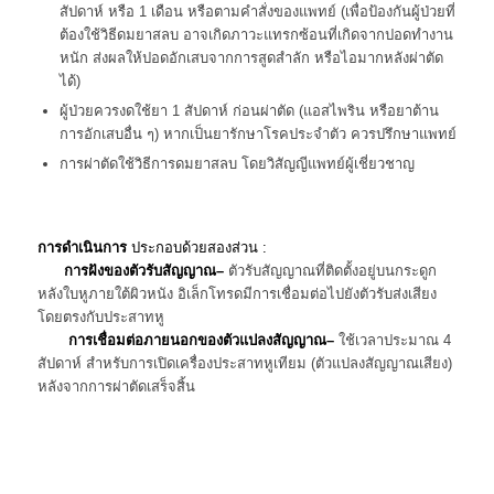
สัปดาห์ หรือ 1 เดือน หรือตามคำสั่งของแพทย์ (เพื่อป้องกันผู้ป่วยที่
ต้องใช้วิธีดมยาสลบ อาจเกิดภาวะแทรกซ้อนที่เกิดจากปอดทำงาน
หนัก ส่งผลให้ปอดอักเสบจากการสูดสำลัก หรือไอมากหลังผ่าตัด
ได้)
ผู้ป่วยควรงดใช้ยา 1 สัปดาห์ ก่อนผ่าตัด (แอสไพริน หรือยาต้าน
การอักเสบอื่น ๆ) หากเป็นยารักษาโรคประจำตัว ควรปรึกษาแพทย์
การผ่าตัดใช้วิธีการดมยาสลบ โดยวิสัญญีแพทย์ผู้เชี่ยวชาญ
การดำเนินการ
ประกอบด้วยสองส่วน :
การฝังของตัวรับสัญญาณ–
ตัวรับสัญญาณที่ติดตั้งอยู่บนกระดูก
หลังใบหูภายใต้ผิวหนัง อิเล็กโทรดมีการเชื่อมต่อไปยังตัวรับส่งเสียง
โดยตรงกับประสาทหู
การเชื่อมต่อภายนอกของตัวแปลงสัญญาณ–
ใช้เวลาประมาณ 4
สัปดาห์ สำหรับการเปิดเครื่องประสาทหูเทียม (ตัวแปลงสัญญาณเสียง)
หลังจากการผ่าตัดเสร็จสิ้น