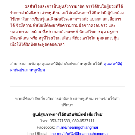
ผลสําเร็จและการฟื้นฟูหลังการผ่าตัด การได้ยินในผู้ป่วยที่ได้
รับการผ่าตัดฝังประสาทหูเทียม จะไม่เหมือนการได้ยินปกติ ผู้ป่วยต้อง
ใช้เวลาในการเรียนรู้และฝึกฝนจึงจะสามารถฟัง แปลผล และสื่อสาร
ได้ จึงมีความจําเป็นที่ต้องอาศัยความร่วมมือจากครอบครัว และ
บุคลากรหลายด้าน ซึ่งประกอบด้วยแพทย์ นักแก้ไขการพูด ครูการ
ศึกษาพิเศษ หรือ ครูที่โรงเรียน เพื่อน ที่ต้องเอาใจใส่ พูดคุยกระตุ้น
เพื่อให้ได้ฝึกฟังและพูดตลอดเวลา
สามารถอ่านข้อมูลคุณสมบัติผู้ผ่าตัดประสาทหูเทียมได้ที่
คุณสมบัติผู้
ผ่าตัดประสาทหูเทียม
หากมีข้อสงสัยเกี่ยวกับการผ่าตัดประสาทหูเทียม เราพร้อมให้คำ
ปรึกษา
ศูนย์สุขภาพการได้ยินอินทิเม็กซ์ เชียงใหม่
โทร: 053-271533, 089-0537111
Facebook:
m.me/hearingchiangmai
Line Official:
line.me/ti/p/%40hearingchiangmai