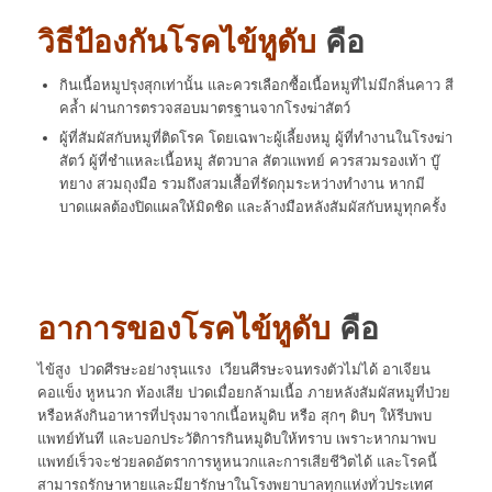
วิธีป้องกันโรคไข้หูดับ
คือ
กินเนื้อหมูปรุงสุกเท่านั้น และควรเลือกซื้อเนื้อหมูที่ไม่มีกลิ่นคาว สี
คล้ำ ผ่านการตรวจสอบมาตรฐานจากโรงฆ่าสัตว์
ผู้ที่สัมผัสกับหมูที่ติดโรค โดยเฉพาะผู้เลี้ยงหมู ผู้ที่ทำงานในโรงฆ่า
สัตว์ ผู้ที่ชำแหละเนื้อหมู สัตวบาล สัตวแพทย์ ควรสวมรองเท้า บู๊
ทยาง สวมถุงมือ รวมถึงสวมเสื้อที่รัดกุมระหว่างทำงาน หากมี
บาดแผลต้องปิดแผลให้มิดชิด และล้างมือหลังสัมผัสกับหมูทุกครั้ง
อาการของโรคไข้หูดับ
คือ
ไข้สูง ปวดศีรษะอย่างรุนแรง เวียนศีรษะจนทรงตัวไม่ได้ อาเจียน
คอแข็ง หูหนวก ท้องเสีย ปวดเมื่อยกล้ามเนื้อ ภายหลังสัมผัสหมูที่ป่วย
หรือหลังกินอาหารที่ปรุงมาจากเนื้อหมูดิบ หรือ สุกๆ ดิบๆ ให้รีบพบ
แพทย์ทันที และบอกประวัติการกินหมูดิบให้ทราบ เพราะหากมาพบ
แพทย์เร็วจะช่วยลดอัตราการหูหนวกและการเสียชีวิตได้ และโรคนี้
สามารถรักษาหายและมียารักษาในโรงพยาบาลทุกแห่งทั่วประเทศ