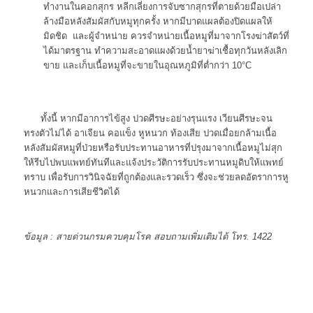
ทำงานในคอกสุกร หลีกเลี่ยงการจับซากสุกรที่ตายด้วยมือเปล่า
ล้างมือหลังสัมผัสกับหมูทุกครั้ง หากมีบาดแผลต้องปิดแผลให้
มิดชิด และผู้จำหน่าย ควรจำหน่ายเนื้อหมูที่มาจากโรงฆ่าสัตว์ที่
ได้มาตรฐาน ทำความสะอาดแผงด้วยนํ้ายาฆ่าเชื้อทุกวันหลังเลิก
ขาย และเก็บเนื้อหมูที่จะขายในอุณหภูมิที่ตํ่ากว่า 10°C
ทั้งนี้ หากมีอาการไข้สูง ปวดศีรษะอย่างรุนแรง เวียนศีรษะจน
ทรงตัวไม่ได้ อาเจียน คอแข็ง หูหนวก ท้องเสีย ปวดเมื่อยกล้ามเนื้อ
หลังสัมผัสหมูที่ป่วยหรือรับประทานอาหารที่ปรุงมาจากเนื้อหมูไม่สุก
ให้รีบไปพบแพทย์ทันทีและแจ้งประวัติการรับประทานหมูดิบให้แพทย์
ทราบ เพื่อรับการวินิจฉัยที่ถูกต้องและรวดเร็ว ซึ่งจะช่วยลดอัตราการหู
หนวกและการเสียชีวิตได้
ข้อมูล :
สายด่วนกรมควบคุมโรค สอบถามเพิ่มเติมได้ โทร. 1422