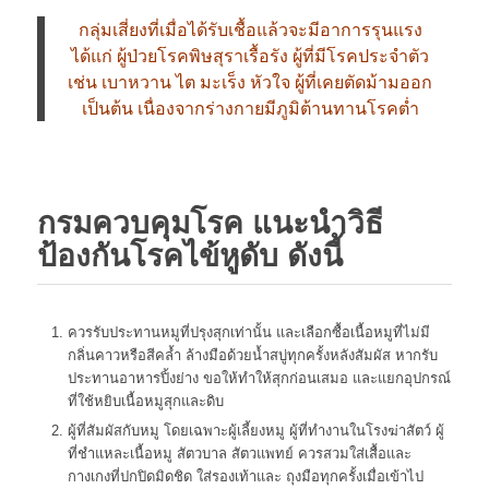
กลุ่มเสี่ยงที่เมื่อได้รับเชื้อแล้วจะมีอาการรุนแรง
ได้แก่ ผู้ป่วยโรคพิษสุราเรื้อรัง ผู้ที่มีโรคประจำตัว
เช่น เบาหวาน ไต มะเร็ง หัวใจ ผู้ที่เคยตัดม้ามออก
เป็นต้น เนื่องจากร่างกายมีภูมิต้านทานโรคต่ำ
กรมควบคุมโรค แนะนำวิธี
ป้องกันโรคไข้หูดับ ดังนี้
ควรรับประทานหมูที่ปรุงสุกเท่านั้น และเลือกซื้อเนื้อหมูที่ไม่มี
กลิ่นคาวหรือสีคล้ำ ล้างมือด้วยน้ำสบู่ทุกครั้งหลังสัมผัส หากรับ
ประทานอาหารปิ้งย่าง ขอให้ทำให้สุกก่อนเสมอ และแยกอุปกรณ์
ที่ใช้หยิบเนื้อหมูสุกและดิบ
ผู้ที่สัมผัสกับหมู โดยเฉพาะผู้เลี้ยงหมู ผู้ที่ทำงานในโรงฆ่าสัตว์ ผู้
ที่ชำแหละเนื้อหมู สัตวบาล สัตวแพทย์ ควรสวมใส่เสื้อและ
กางเกงที่ปกปิดมิดชิด ใส่รองเท้าและ ถุงมือทุกครั้งเมื่อเข้าไป