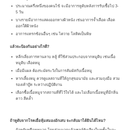
ประมาณครึ่งหนึ่งของคนไข้ จะมีอาการหูดับหลังการรับเชื้อไป 3-
5 วัน
บางรายมีอาการแสดงออกทางผิวหนัง เช่นอาการจ้ำเลือด เลือด
ออกใต้ผิวหนัง
อาการแทรกซ้อนอื่นๆ เช่น ไตวาย โลหิตเป็นพิษ
แล้วจะป้องกันอย่างไรดี?
หลีกเลี่ยงการทานลาบ หลู้ ที่ใช้ส่วนประกอบจากหมูดิบ เช่นเนื้อ
หมูดิบ เลือดหมู
เมื่อมีแผล ต้องระมัดระวังในการสัมผัสกับเนื้อหมู
หากเลี้ยงหมู ควรดูแลสถานที่ให้ถูกสุขอนามัย และสวมถุงมือ สวม
รองเท้าบู๊ท ระหว่างปฏิบัติงาน
เลือกซื้อเนื้อหมูจากสถานที่ที่ไว้ใจได้ และไม่เลือกเนื้อหมูที่มีกลิ่น
คาว สีคล้ำ
ถ้าหูดับจากโรคเยื่อหุ้มสมองอักเสบ จะกลับมาได้ยินได้ไหม?
ถ้าหูดับหรือหูหนวก โดยส่วนมากแล้วเซลล์รับเสียงในหูชั้นในจะ