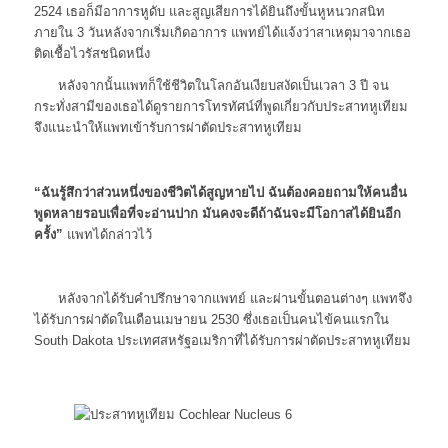
2524 เธอก็มีอาการหูดับ และสูญเสียการได้ยินถึงขั้นหูหนวกสนิท
ภายใน 3 วันหลังจากเริ่มเกิดอาการ แพทย์ได้แจ้งว่าสาเหตุมาจากเธอ
ติดเชื้อไวรัสชนิดหนึ่ง
หลังจากนั้นแพทก็ใช้ชีวิตในโลกอันเงียบสงัดเป็นเวลา 3 ปี จน
กระทั่งสามีของเธอได้ดูรายการโทรทัศน์ที่พูดเกี่ยวกับประสาทหูเทียม
จึงแนะนำให้แพทเข้ารับการผ่าตัดประสาทหูเทียม
“ฉันรู้สึกว่าส่วนหนึ่งของชีวิตได้สูญหายไป ฉันต้องคอยถามให้คนอื่น
พูดหลายรอบเพื่อที่จะอ่านปาก มันคงจะดีถ้าฉันจะมีโอกาสได้ยินอีก
ครั้ง”
แพทได้กล่าวไว้
หลังจากได้รับคำปรึกษาจากแพทย์ และผ่านขั้นตอนต่างๆ แพทจึง
ได้รับการผ่าตัดในเดือนเมษายน 2530 ซึ่งเธอเป็นคนไข้คนแรกใน
South Dakota ประเทศสหรัฐอเมริกาที่ได้รับการผ่าตัดประสาทหูเทียม