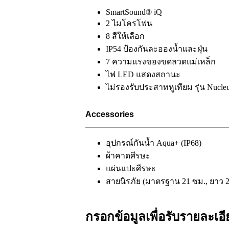
SmartSound® iQ
2 ไมโครโฟน
8 สีให้เลือก
IP54 ป้องกันละอองน้ำและฝุ่น
7 ความแรงของขดลวดแม่เหล็ก
ไฟ LED แสดงสถานะ
ไม่รองรับประสาทหูเทียม รุ่น Nucle
Accessories
อุปกรณ์กันน้ำ Aqua+ (IP68)
ผ้าคาดศีรษะ
แผ่นแปะศีรษะ
สายนิรภัย (มาตรฐาน 21 ซม., ยาว 26 ซ
กรอกข้อมูลเพื่อรับรายละเ