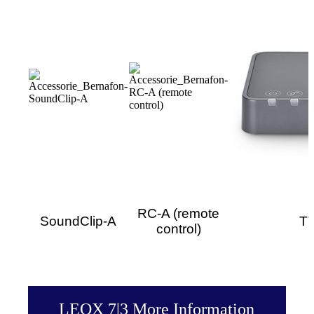
RC-A (remote
SoundClip-A
TV
control)
LEOX 7|3 More Information