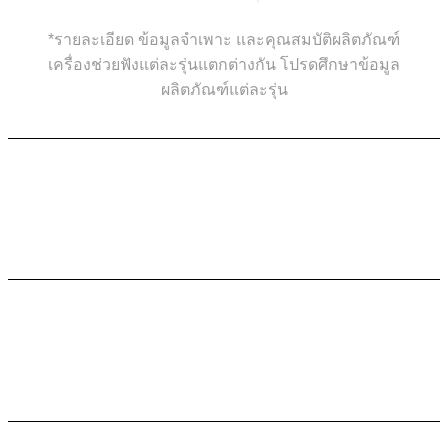
*รายละเอียด ข้อมูลจำเพาะ และคุณสมบัติผลิตภัณฑ์
เครื่องช่วยฟังแต่ละรุ่นแตกต่างกัน โปรดศึกษาข้อมูล
ผลิตภัณฑ์แต่ละรุ่น
กำลังขยายสูง
เติมเต็มทุกจินตนาการ
ชัดเจน ฟังสบาย
เพลิดเพลินทุกอรรถรส