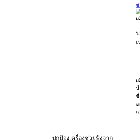
ช
ป
เ
ผ
น้
ช
อ
แ
ปกป้องเครื่องช่วยฟังจาก