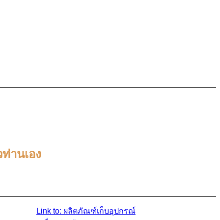
งหู
วท่านเอง
Link to: ผลิตภัณฑ์เก็บอุปกรณ์