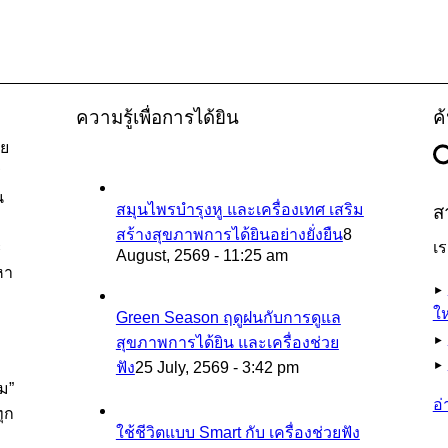
โทร: 053-271533, 089-0537111
Facebook :
@hearingchiangmai
Line :
@hearingchiangmai
Shopee :
Intimexchiangmai
ความรู้เพื่อการได้ยิน
ค
วย
ร
น
สมุนไพรบำรุงหู และเครื่องเทศ เสริม
ส
สร้างสุขภาพการได้ยินอย่างยั่งยืน
8
ะ
เ
August, 2569 - 11:25 am
หา
►
ให
Green Season ฤดูฝนกับการดูแล
สุขภาพการได้ยิน และเครื่องช่วย
►
ฟัง
25 July, 2569 - 3:42 pm
►
ยม”
อ่
ุก
ใช้ชีวิตแบบ Smart กับ เครื่องช่วยฟัง