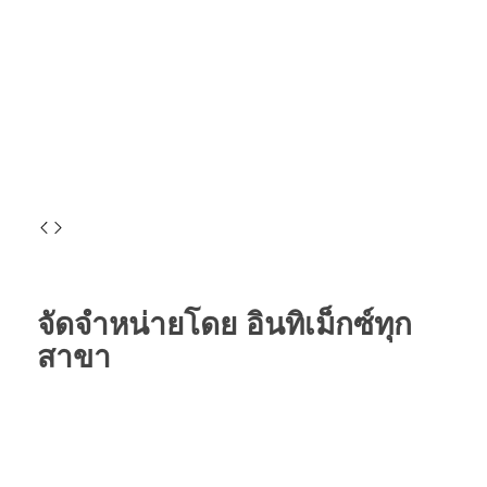
จัดจำหน่ายโดย อินทิเม็กซ์ทุก
สาขา
ศูนย์สุขภาพการได้ยินอินทิเม็กซ์ เชียงใหม่
โทร: 053-271533, 089-0537111
Facebook :
hearingchiangmai
Line :
@hearingchiangmai