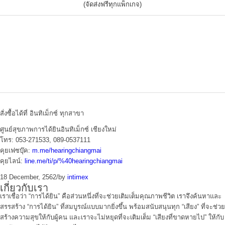
(จัดส่งฟรีทุกแพ็กเกจ)
สั่งซื้อได้ที่ อินทิเม็กซ์ ทุกสาขา
ศูนย์สุขภาพการได้ยินอินทิเม็กซ์ เชียงใหม่
โทร: 053-271533, 089-0537111
คุยเฟซบุ๊ค:
m.me/hearingchiangmai
คุยไลน์:
line.me/ti/p/%40hearingchiangmai
18 December, 2562
/
by
intimex
เกี่ยวกับเรา
เราเชื่อว่า “การได้ยิน” คือส่วนหนึ่งที่จะช่วยเติมเต็มคุณภาพชีวิต เราจึงค้นหาและ
สรรสร้าง “การได้ยิน” ที่สมบูรณ์แบบมากยิ่งขึ้น พร้อมสนับสนุนทุก “เสียง” ที่จะช่วย
สร้างความสุขให้กับผู้คน และเราจะไม่หยุดที่จะเติมเต็ม “เสียงที่ขาดหายไป” ให้กับ