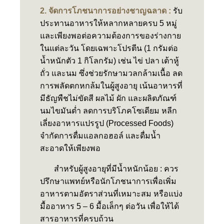
2. จัดการโภชนาการอย่างชาญฉลาด :
รับ
ประทานอาหารให้หลากหลายครบ 5 หมู่
และเพียงพอต่อความต้องการของร่างกาย
ในแต่ละวัน โดยเฉพาะโปรตีน (1 กรัมต่อ
น้ำหนักตัว 1 กิโลกรัม) เช่น ไข่ ปลา เต้าหู้
ถั่ว และนม ซึ่งช่วยรักษามวลกล้ามเนื้อ ลด
การพลัดตกหกล้มในผู้สูงอายุ เน้นอาหารที่
มีธัญพืชไม่ขัดสี ผลไม้ ผัก และผลิตภัณฑ์
นมไขมันต่ำ ลดการบริโภคโซเดียม หลีก
เลี่ยงอาหารแปรรูป (Processed Foods)
จำกัดการดื่มแอลกอฮอล์ และดื่มน้ำ
สะอาดให้เพียงพอ
สำหรับผู้สูงอายุที่มีน้ำหนักน้อย : ควร
ปรึกษาแพทย์หรือนักโภชนาการเพื่อเพิ่ม
อาหารตามอัตราส่วนที่เหมาะสม หรือแบ่ง
มื้ออาหาร 5 – 6 มื้อเล็กๆ ต่อวัน เพื่อให้ได้
สารอาหารที่ครบถ้วน