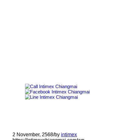
053-271 533, 089 – 053 7111
สอบถามข้อมูลเพิ่มเติม
ศูนย์สุขภาพการได้ยินอินทิเม็กซ์ เชียงใหม่
เวลาทำการ : จ. – ศ. เวลา 8.30 – 16.30 น.
และ ส. เวลา 8.00 – 16.30 น.
หยุดทุกวันอาทิตย์ และวันหยุดนักขัตฤกษ์
2 November, 2568
/
by
intimex