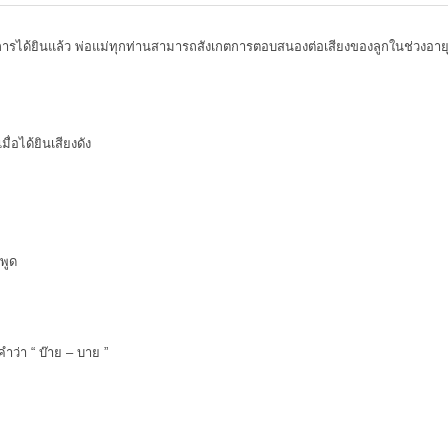
ด้ยินแล้ว พ่อแม่ทุกท่านสามารถสังเกตการตอบสนองต่อเสียงของลูกในช่วงอายุต่า
มื่อได้ยินเสียงดัง
พูด
ำว่า “ บ๊าย – บาย ”