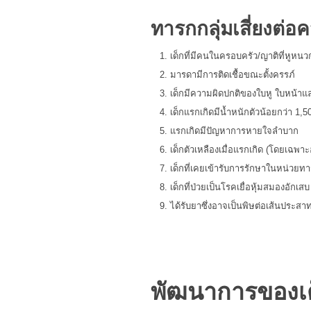
ทารกกลุ่มเสี่ยงต่
เด็กที่มีคนในครอบครัว/ญาติที่หูหนวก ห
มารดามีการติดเชื้อขณะตั้งครรภ์
เด็กมีความผิดปกติของใบหู ใบหน้า
เด็กแรกเกิดมีน้ำหนักตัวน้อยกว่า 1,5
แรกเกิดมีปัญหาการหายใจลำบาก
เด็กตัวเหลืองเมื่อแรกเกิด (โดยเฉพาะอ
เด็กที่เคยเข้ารับการรักษาในหน่วย
เด็กที่ป่วยเป็นโรคเยื่อหุ้มสมองอักเสบ
ได้รับยาซึ่งอาจเป็นพิษต่อเส้นประสาท
พัฒนาการของเด็