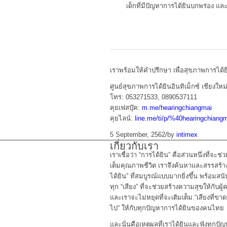
เด็กที่มีปัญหาการได้ยินบกพร่อง และ
เราพร้อมให้คำปรึกษา เพื่อสุขภาพการได
ศูนย์สุขภาพการได้ยินอินทิเม็กซ์ เชียงใหม
โทร: 053271533, 0890537111
คุยเฟสบุ๊ค:
m.me/hearingchiangmai
คุยไลน์:
line.me/ti/p/%40hearingchiang
5 September, 2562
/
by
intimex
เกี่ยวกับเรา
เราเชื่อว่า “การได้ยิน” คือส่วนหนึ่งที่จะช่ว
เต็มคุณภาพชีวิต เราจึงค้นหาและสรรสร้า
ได้ยิน” ที่สมบูรณ์แบบมากยิ่งขึ้น พร้อมสน
ทุก “เสียง” ที่จะช่วยสร้างความสุขให้กับผู้
และเราจะไม่หยุดที่จะเติมเต็ม “เสียงที่ขา
ไป” ให้กับทุกปัญหาการได้ยินของคนไทย
และนั่นคือเหตุผลที่เราได้ยินและฟังทุกปั