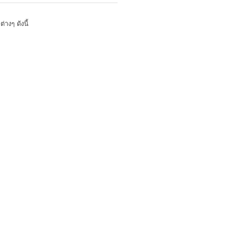
งๆ ดังนี้