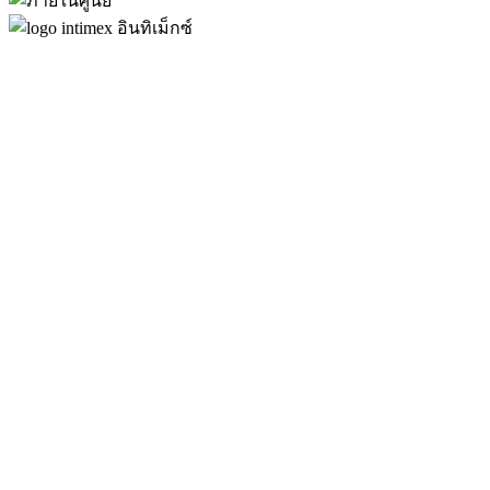
อินทิเม็กซ์ หนึ่งในผู้เชี่ยวชาญด้านเครื่องช่วยฟัง บริการ
ตรวจการได้ยิน จำหน่ายเครื่องช่วยฟังคุณภาพสูง
ออกแบบการได้ยินตามไลฟ์สไตล์บุคคล ดูแลสุขภาพ
การได้ยินแบบองค์รวม ตลอดการเดินทางสู่การได้ยินดี
เพราะเราเชื่อว่า…
“คุณภาพของการได้ยินที่ดี คือ คุณภาพ
ชีวิตที่ดีขึ้น”
ทดสอบการได้ยิน