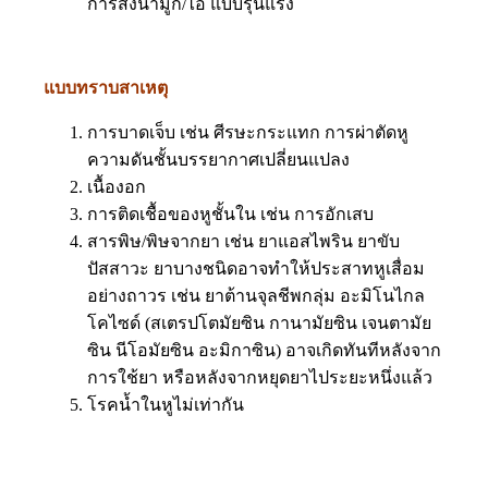
การสั่งน้ำมูก/ไอ แบบรุนแรง
แบบทราบสาเหตุ
การบาดเจ็บ เช่น ศีรษะกระแทก การผ่าตัดหู
ความดันชั้นบรรยากาศเปลี่ยนแปลง
เนื้องอก
การติดเชื้อของหูชั้นใน เช่น การอักเสบ
สารพิษ/พิษจากยา เช่น ยาแอสไพริน ยาขับ
ปัสสาวะ ยาบางชนิดอาจทำให้ประสาทหูเสื่อม
อย่างถาวร เช่น ยาต้านจุลชีพกลุ่ม อะมิโนไกล
โคไซด์ (สเตรปโตมัยซิน กานามัยซิน เจนตามัย
ซิน นีโอมัยซิน อะมิกาซิน) อาจเกิดทันทีหลังจาก
การใช้ยา หรือหลังจากหยุดยาไประยะหนึ่งแล้ว
โรคน้ำในหูไม่เท่ากัน