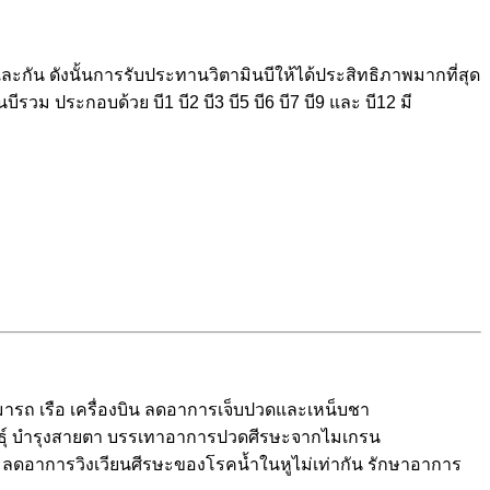
ะกัน ดังนั้นการรับประทานวิตามินบีให้ได้ประสิทธิภาพมากที่สุด
บีรวม ประกอบด้วย บี1 บี2 บี3 บี5 บี6 บี7 บี9 และ บี12 มี
รถ เรือ เครื่องบิน ลดอาการเจ็บปวดและเหน็บชา
นธุ์ บำรุงสายตา บรรเทาอาการปวดศีรษะจากไมเกรน
อาการวิงเวียนศีรษะของโรคน้ำในหูไม่เท่ากัน รักษาอาการ