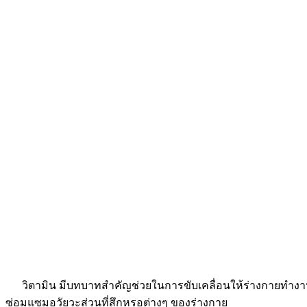
วิตามิน มีบทบาทสำคัญช่วยในการขับเคลื่อนให้ร่างกายทำงานได
ซ่อมแซมอวัยวะส่วนที่สึกหรอต่างๆ ของร่างกาย