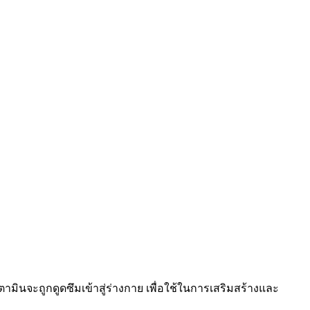
มินจะถูกดูดซึมเข้าสู่ร่างกาย เพื่อใช้ในการเสริมสร้างและ