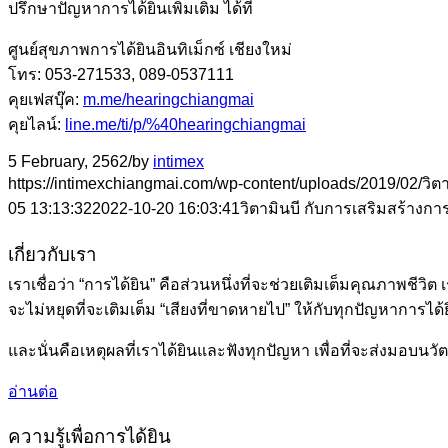
ปรึกษาปัญหาการได้ยินเพิ่มเติม ได้ที่
ศูนย์สุขภาพการได้ยินอินทิเม็กซ์ เชียงใหม่
โทร: 053-271533, 089-0537111
คุยเฟสบุ๊ค:
m.me/hearingchiangmai
คุยไลน์:
line.me/ti/p/%40hearingchiangmai
5 February, 2562
/
by
intimex
https://intimexchiangmai.com/wp-content/uploads/2019/02/วิตา
05 13:13:32
2022-10-20 16:03:41
วิตามินบี กับการเสริมสร้างการ
เกี่ยวกับเรา
เราเชื่อว่า “การได้ยิน” คือส่วนหนึ่งที่จะช่วยเติมเต็มคุณภาพชีวิ
จะไม่หยุดที่จะเติมเต็ม “เสียงที่ขาดหายไป” ให้กับทุกปัญหาการไ
และนั่นคือเหตุผลที่เราได้ยินและฟังทุกปัญหา เพื่อที่จะส่งมอบนว
อ่านต่อ
ความรู้เพื่อการได้ยิน