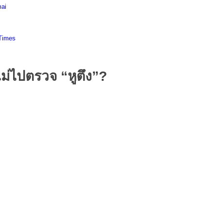
mai
Times
ม่ไปตรวจ “หูตึง”?