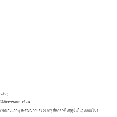
านใบหู
ให้เกิดการสั่นสะเทือน
พร้อมกับแก้วหู ส่งสัญญาณเสียงจากหูชั้นกลางไปสู่หูชั้นในรูปหอยโข่ง