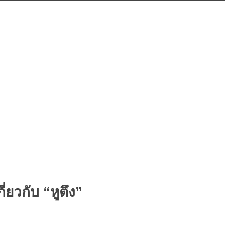
ี่ยวกับ “หูตึง”