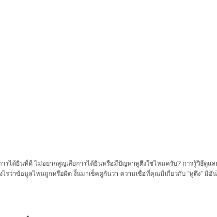
ได้ยินที่ดี ไม่อยากสูญเสียการได้ยินหรือมีปัญหาหูตึงใช่ไหมครับ? การรู้วิธีดูแลตัวเ
งไรว่าข้อมูลไหนถูกหรือผิด งั้นมาเช็คดูกันว่า ความเชื่อที่คุณมีเกี่ยวกับ “หูตึง” มี