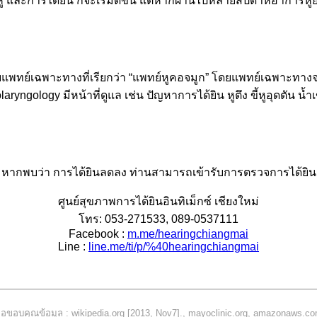
ู และการได้ยิน ก็จะเริ่มดีขึ้น แต่หากผ่านไปหลายสัปดาห์อาการหู
พทย์เฉพาะทางที่เรียกว่า “แพทย์หูคอจมูก” โดยแพทย์เฉพาะทางจะ
aryngology มีหน้าที่ดูแล เช่น ปัญหาการได้ยิน หูตึง ขี้หูอุดตัน น้ำ
หากพบว่า การได้ยินลดลง ท่านสามารถเข้ารับการตรวจการได้ยิน
ศูนย์สุขภาพการได้ยินอินทิเม็กซ์ เชียงใหม่
โทร: 053-271533, 089-0537111
Facebook :
m.me/hearingchiangmai
Line :
line.me/ti/p/%40hearingchiangmai
อขอบคุณข้อมูล :
wikipedia.org
[2013, Nov7].,
mayoclinic.org
,
amazonaws.c