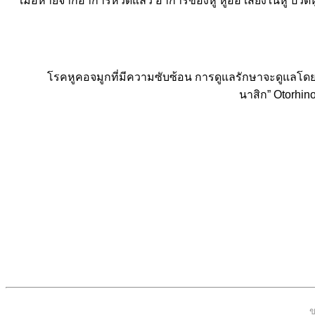
เมื่อหายจากอาการหวัดแล้ว อาการของหู หูอื้อ เสียงในหู ปวดห
โรคหูคอจมูกที่มีความซับซ้อน การดูแลรักษาจะดูแลโดยแ
นาสิก” Otorhinol
ข