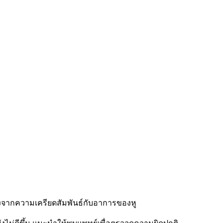
นื่องจากความเครียดสัมพันธ์กับอาการของหู