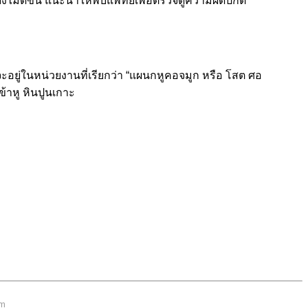
ยังไม่ดีขึ้น แนะนำให้พบแพทย์เพื่อตรวจดูความผิดปกติ
อยู่ในหน่วยงานที่เรียกว่า “แผนกหูคอจมูก หรือ โสต ศอ
เข้าหู หินปูนเกาะ
om