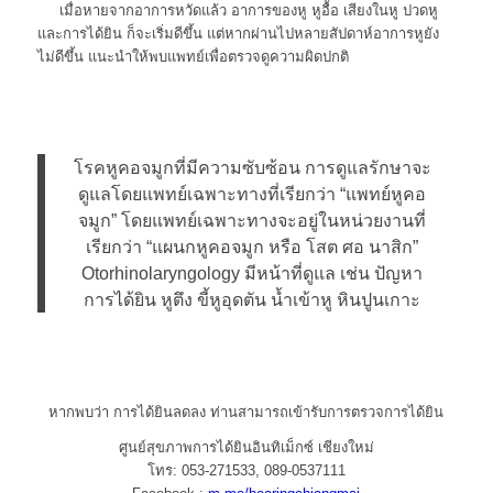
เมื่อหายจากอาการหวัดแล้ว อาการของหู หูอื้อ เสียงในหู ปวดหู
และการได้ยิน ก็จะเริ่มดีขึ้น แต่หากผ่านไปหลายสัปดาห์อาการหูยัง
ไม่ดีขึ้น แนะนำให้พบแพทย์เพื่อตรวจดูความผิดปกติ
โรคหูคอจมูกที่มีความซับซ้อน การดูแลรักษาจะ
ดูแลโดยแพทย์เฉพาะทางที่เรียกว่า “แพทย์หูคอ
จมูก” โดยแพทย์เฉพาะทางจะอยู่ในหน่วยงานที่
เรียกว่า “แผนกหูคอจมูก หรือ โสต ศอ นาสิก”
Otorhinolaryngology มีหน้าที่ดูแล เช่น ปัญหา
การได้ยิน หูตึง ขี้หูอุดตัน น้ำเข้าหู หินปูนเกาะ
หากพบว่า การได้ยินลดลง ท่านสามารถเข้ารับการตรวจการได้ยิน
ศูนย์สุขภาพการได้ยินอินทิเม็กซ์ เชียงใหม่
โทร: 053-271533, 089-0537111