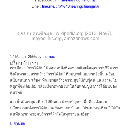
Facebook :
m.me/hearingchiangmai
Line :
line.me/ti/p/%40hearingchiangmai
ขอขอบคุณข้อมูล :
wikipedia.org
[2013, Nov7].,
mayoclinic.org
,
amazonaws.com
17 March, 2566
/
by
intimex
เกี่ยวกับเรา
เราเชื่อว่า “การได้ยิน” คือส่วนหนึ่งที่จะช่วยเติมเต็มคุณภาพชีวิต เรา
จึงค้นหาและสรรสร้าง “การได้ยิน” ที่สมบูรณ์แบบมากยิ่งขึ้น พร้อม
สนับสนุนทุก “เสียง” ที่จะช่วยสร้างความสุขให้กับผู้คน และเราจะไม่
หยุดที่จะเติมเต็ม “เสียงที่ขาดหายไป” ให้กับทุกปัญหาการได้ยินของ
คนไทย
และนั่นคือเหตุผลที่เราได้ยินและฟังทุกปัญหา เพื่อที่จะส่งมอบ
นวัตกรรมแห่งการได้ยิน “เครื่องช่วยฟัง” และ “ประสาทหูเทียม” ให้กับ
คนที่คุณรัก พร้อมบริการที่ใส่ใจในทุกรายละเอียด
อ่านต่อ