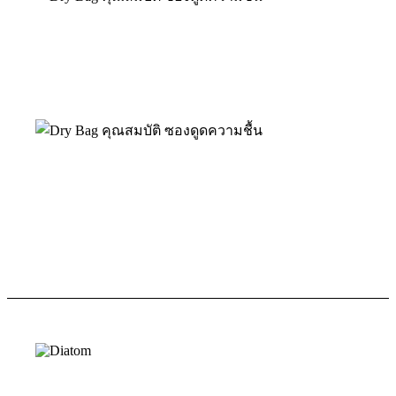
เป็นมิตรต่อสิ่งแวดล้อม
ปลอดภัยต่อผู้ใช้งาน
ย่อยสลายได้ตามธรรมชาติ
มั่นใจในคุณภาพ
บรรจุในซองแพ็กและผนึกอย่างแน่นหนา
ป้องกันอากาศจากภายนอกรั่วซึมเข้าสู่ภายในซอง