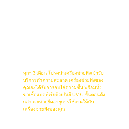
ชิ้นส่วนโลหะของอุปกรณ์ และแบตเตอรี่เครื่อง
ช่วยฟัง เมื่อสัมผัสความชื้นหรือเหงื่อ ถูกปล่อยทิ้งไว้
สามารถทำให้เกิดคราบออกไซด์หรือสนิม ซึ่งอาจ
กัดกร่อนชิ้นส่วนอุปกรณ์ให้ชำรุดหรือเสียหายได้
การเช็ดอุปกรณ์ และแยกแบตเตอรี่ออกจากกล่อง
เก็บเครื่องที่บรรจุด้วยสารดูดความชื้น จะช่วยลดความ
เสี่ยงในการเกิดคราบออกไซด์หรือสนิม
ทุกๆ 3 เดือน โปรดนำเครื่องช่วยฟังเข้ารับ
บริการทำความสะอาด เครื่องช่วยฟังของ
คุณจะได้รับการอบไล่ความชื้น พร้อมทั้ง
ฆ่าเชื้อแบคทีเรียด้วยรังสี UV-C ขั้นตอนดัง
กล่าวจะช่วยยืดอายุการใช้งานให้กับ
เครื่องช่วยฟังของคุณ