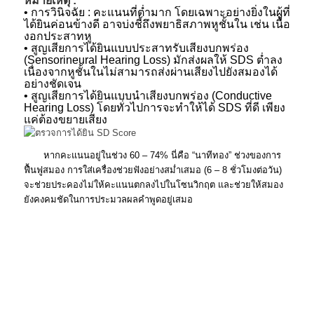
หมายเหตุ :
•
การวินิจฉัย : คะแนนที่ต่ำมาก โดยเฉพาะอย่างยิ่งในผู้ที่
ได้ยินค่อนข้างดี อาจบ่งชี้ถึงพยาธิสภาพหูชั้นใน เช่น เนื้อ
งอกประสาทหู
• สูญเสียการได้ยินแบบประสาทรับเสียงบกพร่อง
(Sensorineural Hearing Loss) มักส่งผลให้ SDS ต่ำลง
เนื่องจากหูชั้นในไม่สามารถส่งผ่านเสียงไปยังสมองได้
อย่างชัดเจน
•
สูญเสียการได้ยินแบบนำเสียงบกพร่อง (Conductive
Hearing Loss) โดยทั่วไปการจะทำให้ได้ SDS ที่ดี เพียง
แค่ต้องขยายเสียง
หากคะแนนอยู่ในช่วง 60 – 74% นี่คือ “นาทีทอง” ช่วงของการ
ฟื้นฟูสมอง การใส่เครื่องช่วยฟังอย่างสม่ำเสมอ (6 – 8 ชั่วโมงต่อวัน)
จะช่วยประคองไม่ให้คะแนนตกลงไปในโซนวิกฤต และช่วยให้สมอง
ยังคงคมชัดในการประมวลผลคำพูดอยู่เสมอ
ปรากฏการณ์ Rollover Phenomenon : คะแนนการแยกแยะเสียง
พูดลดลงอย่างมากเมื่อเพิ่มความดังของเสียง หรือปรับเครื่องช่วยฟังดัง
เกินไป คะแนน SD จะยิ่งดิ่งลง แทนที่จะดีขึ้น นี่คือเหตุผลว่า ทำไม
การซื้อเครื่องช่วยฟังสำเร็จรูปตามท้องตลาดมาใส่เองโดยไม่ตรวจวัด
ระดับ SD จึงมักจบลงด้วยความล้มเหลว
SD คะแนนต่ำ แสดงให้เห็นว่า แม้จะใช้เครื่องช่วยฟังเพื่อขยายเสียง