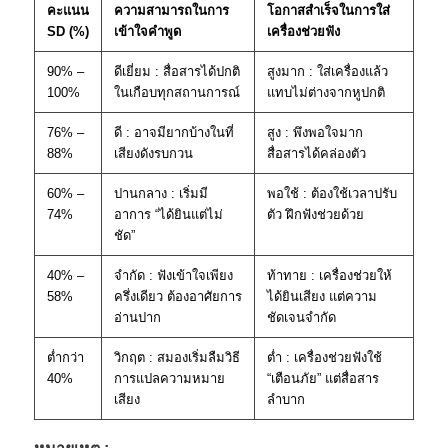
คะแนน
ความสามารถในการ
โอกาสสำเร็จในการใส่
SD (%)
เข้าใจคำพูด
เครื่องช่วยฟัง
90% –
ดีเยี่ยม : สื่อสารได้ปกติ
สูงมาก : ใส่เครื่องแล้ว
100%
ในเกือบทุกสถานการณ์
แทบไม่ต่างจากหูปกติ
76% –
ดี : อาจมียากบ้างในที่
สูง : พึงพอใจมาก
88%
เสียงดังรบกวน
สื่อสารได้คล่องตัว
60% –
ปานกลาง : เริ่มมี
พอใช้ : ต้องใช้เวลาปรับ
74%
อาการ “ได้ยินแต่ไม่
ตัว ฝึกฟังช่วยด้วย
ชัด”
40% –
จำกัด : ฟังเข้าใจเพียง
ท้าทาย : เครื่องช่วยให้
58%
ครึ่งเดียว ต้องอาศัยการ
ได้ยินเสียง แต่ความ
อ่านปาก
ชัดเจนจำกัด
ต่ำกว่า
วิกฤต : สมองเริ่มลืมวิธี
ต่ำ : เครื่องช่วยฟังใช้
40%
การแปลความหมาย
“เตือนภัย” แต่สื่อสาร
เสียง
ลำบาก