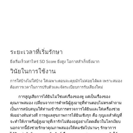
แล้ว ผู้ใช้ก็อาจยังคงมีปัญหาในการทำความเข้าใจบทสนทนา ซึ่งเป็น
สิ่งสำคัญสำหรับการให้คำปรึกษาและการฟื้นฟูการได้ยิน
กระบวนการฟื้นฟูการได้ยิน
การใส่เครื่องช่วยฟังไม่ใช่แค่การซื้ออุปกรณ์ใส่แล้วได้ยิน แต่คือ
กระบวนการเรียนรู้ใหม่ของสมอง ปัจจัยที่จะทำให้การใส่เครื่องช่วย
ฟังประสบความสำเร็จ มีอยู่ 2 อย่างที่สำคัญที่สุด คือ
ระยะเวลาที่เริ่มรักษา
ยิ่งเริ่มเร็วเท่าไหร่ SD Score ยิ่งสูง โอกาสสำเร็จยิ่งมาก
วินัยในการใช้งาน
การใส่บ้างไม่ใส่บ้าง ใส่เฉพาะตอนจะคุยมักไม่ค่อยได้ผล เพราะสมอง
ต้องการเวลาในการปรับตัวและจัดระเบียบการรับเสียงใหม่
การสูญเสียการได้ยินไม่ใช่แค่เรื่องของหู แต่เป็นเรื่องของ
คุณภาพสมอง เปลี่ยนจากการตำหนิผู้สูงอายุที่ท่านตอบไม่ตรงคำถาม
เป็นการสนับสนุนให้ท่านเข้ารับการตรวจการได้ยินและใส่เครื่องช่วย
ฟังอย่างทันท่วงที การ
ดูแลสุขภาพการได้ยินเชิงรุก คือ กุญแจสำคัญที่
จะทำให้เราหรือผู้สูงอายุที่เรารักไม่ต้องอยู่อย่างโดดเดี่ยวในโลกเงียบ
นอกจากนี้ยังช่วยรักษาคุณภาพสมองให้คมชัดไปนานๆ
รักษาการ