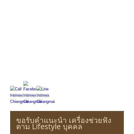
ทดสอบการ
ได้ยิน
ทดลองเครื่องช่วยฟัง
053-271 533, 089 – 053 7111
สอบถามข้อมูลเพิ่มเติม
ศูนย์สุขภาพการได้ยินอินทิเม็กซ์ เชียงใหม่
เวลาทำการ : จ. – ศ. เวลา 8.30 – 16.30 น.
และ ส. เวลา 8.00 – 16.30 น.
หยุดทุกวันอาทิตย์ และวันหยุดนักขัตฤกษ์
ขอรับคำแนะนำ เครื่องช่วยฟัง
ตาม Lifestyle บุคคล