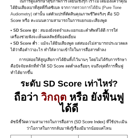
ในการดูแลรักษาสุขภาพการได้ยินเชิงรุก เราไม่ได้มองแค่ว่าคุณ
ได้ยินเสียงเบาที่สุดที่กี่เดซิเบล จาก
การตรวจการได้ยิน (Pure Tone
Audiometry)
เท่านั้น แต่ตัวแปรที่ตัดสินคุณภาพชีวิตจริงๆ คือ SD
Score หรือ คะแนนความสามารถในการแยกแยะเสียงพูด
• SD Score สูง
: สมองยังจดจำและแยกแยะคำศัพท์ได้ดี การใส่
เครื่องช่วยฟังจะเห็นผลลัพธ์ที่ยอดเยี่ยม
• SD Score ต่ำ
: แม้จะได้ยินเสียงพูด แต่สมองไม่สามารถประมวลผล
ได้ว่าคือคำว่าอะไร ทำให้ความเข้าใจในการสื่อสารต่ำลง
การปล่อยให้สูญเสียการได้ยินทิ้งไว้นานๆ โดยไม่ได้รับการรักษา
คือปัจจัยหลักที่ทำให้ SD Score ลดต่ำลงเรื่อยๆ จนถึงจุดที่การฟื้นฟู
ทำได้ยากขึ้น
ระดับ SD Score เท่าไหร่?
ถือว่า
วิกฤต
หรือ ยังฟื้นฟู
ได้ดี
ดัชนีชี้วัดความสามารถในการสื่อสาร (SD Score Index) ที่ใช้ประเมิน
ว่าโอกาสในการกลับมาฟังรู้เรื่องมีมากน้อยแค่ไหน