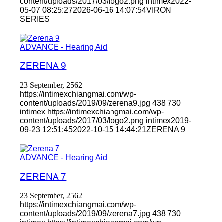
content/uploads/2017/03/logo2.png
intimex
2022-
05-07 08:25:27
2026-06-16 14:07:54
VIRON
SERIES
ADVANCE - Hearing Aid
ZERENA 9
23 September, 2562
https://intimexchiangmai.com/wp-
content/uploads/2019/09/zerena9.jpg
438
730
intimex
https://intimexchiangmai.com/wp-
content/uploads/2017/03/logo2.png
intimex
2019-
09-23 12:51:45
2022-10-15 14:44:21
ZERENA 9
ADVANCE - Hearing Aid
ZERENA 7
23 September, 2562
https://intimexchiangmai.com/wp-
content/uploads/2019/09/zerena7.jpg
438
730