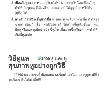
เยื่อแก้วหูทะลุ
การแคะหูโดยไม่ระวัง อาจจะไปโดนเยื่อแก้วหู
ทำให้เกิดรูทะลุ มีเลือดไหล และอาจทำให้สูญเสียการได้ยิ
น
(หูตึง) ได้
กระตุ้นการสร้างขี้หูมากข
ึ้น
การแคะหู จะไปทำลายขี้หู ทำให้รูหู
ขาดสารป้องกันเชื้
อ และยังไปกระตุ้นให้สร้างขี้
หูเพิ่มขึ้นหากคุณ
ปั่นหูหรือแคะหูเป็นป
ระจำ ขี้หูก็จะเพิ่มมากขึ้นเรื่อ
ยๆ และทำให้
เกิดขี้หูอุดตัน
วิธีดูแล
สุขภาพหูอย่างถูกวิ
ธี
ให้ใช้ผ้าสะอาดชุบน้ำบิดพอหมาดเช็ดบริเวณใบหู และรูหูเท่าที่นิ้ว
จะเช็ดเข
้าไปได้เท่านั้น!!!