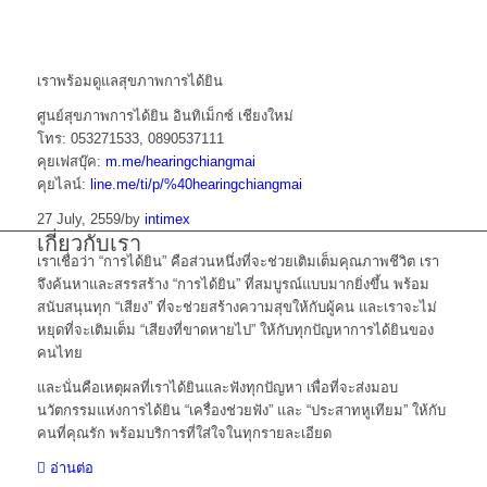
เราพร้อมดูแลสุขภาพการได้ยิ
น
ศูนย์สุขภาพการได้ยิน อินทิเม็กซ์ เชียงใหม่
โทร: 053271533, 0890537111
คุยเฟสบุ๊ค:
m.me/hearingchiangmai
คุยไลน์:
line.me/ti/p/%40hearingchiangmai
27 July, 2559
/
by
intimex
เกี่ยวกับเรา
เราเชื่อว่า “การได้ยิน” คือส่วนหนึ่งที่จะช่วยเติมเต็มคุณภาพชีวิต เรา
จึงค้นหาและสรรสร้าง “การได้ยิน” ที่สมบูรณ์แบบมากยิ่งขึ้น พร้อม
สนับสนุนทุก “เสียง” ที่จะช่วยสร้างความสุขให้กับผู้คน และเราจะไม่
หยุดที่จะเติมเต็ม “เสียงที่ขาดหายไป” ให้กับทุกปัญหาการได้ยินของ
คนไทย
และนั่นคือเหตุผลที่เราได้ยินและฟังทุกปัญหา เพื่อที่จะส่งมอบ
นวัตกรรมแห่งการได้ยิน “เครื่องช่วยฟัง” และ “ประสาทหูเทียม” ให้กับ
คนที่คุณรัก พร้อมบริการที่ใส่ใจในทุกรายละเอียด
อ่านต่อ