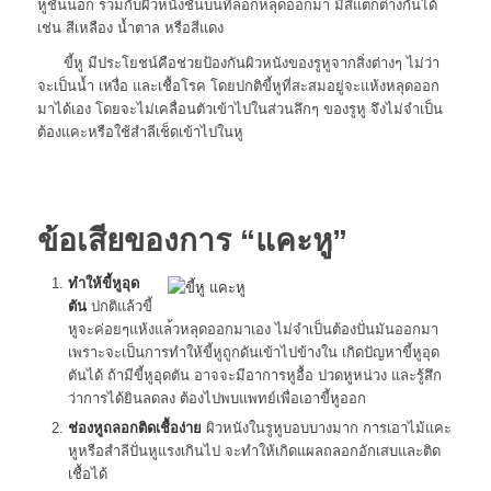
หูชั้นนอก รวมกับผิวหนังชั้นบนที่ลอกหลุดออกมา มีสีแตกต่างกันได้
เช่น สีเหลือง น้ำตาล หรือสีแดง
ขี้หู มีประโยชน์คือช่วยป้องกันผิ
วหนังของรูหูจากสิ่งต่างๆ ไม่ว่า
จะเป็นน้ำ เหงื่อ และเชื้อโรค โดยปกติขี้หูที่สะสมอยู่จะแ
ห้งหลุดออก
มาได้เอง โดยจะไม่เคลื่อนตัวเข้าไปใน
ส่วนลึกๆ ของรูหู จึงไม่จำเป็น
ต้องแคะหรือใช้
สำลีเช็ดเข้าไปในหู
ข้อเสียของการ “แคะหู”
ทำให้ขี้หูอุด
ตัน
ปกติแล้วขี้
หูจะค่อยๆแห้งแล
้วหลุดออกมาเอง ไม่จำเป็นต้องปั่นมันออกมา
เพราะจะเป็นการทำให้ขี้หูถู
กดันเข้าไปข้างใน
เกิดปัญหาขี้หูอุด
ตันได้ ถ้ามีขี้หูอุดตัน อาจจะมีอาการหูอื้อ ปวดหูหน่วง และรู้สึก
ว่าการได้ยินลดลง ต้องไปพบแพทย์เพื่อเอาขี้หู
ออก
ช่องหูถลอกติดเชื้อง่าย
ผิวหนังในรูหูบอบบางมาก การเอาไม้แคะ
หูหรือสำลีปั่นหูแรงเกินไป จะทำให้เกิดแผลถลอกอักเสบและติด
เชื้อได้