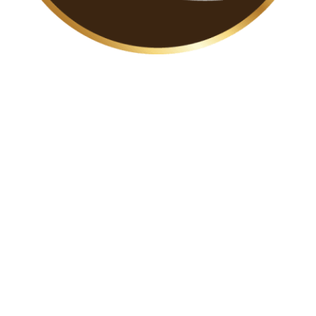
อินทิเม็กซ์ หนึ่งในผู้เชี่ยวชาญด้านเครื่องช่วยฟัง บริการ
ตรวจการได้ยิน จำหน่ายเครื่องช่วยฟังคุณภาพสูง
ออกแบบการได้ยินตามไลฟ์สไตล์บุคคล ดูแลสุขภาพ
การได้ยินแบบองค์รวม ตลอดการเดินทางสู่การได้ยินดี
เพราะเราเชื่อว่า…
“คุณภาพของการได้ยินที่ดี คือ คุณภาพ