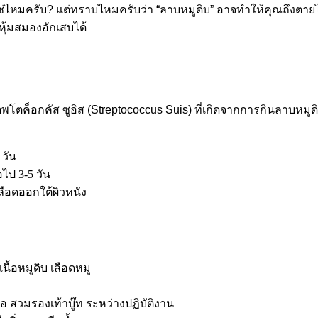
มครับ? แต่ทราบไหมครับว่า “ลาบหมูดิบ” อาจทำให้คุณถึงตายได้!
อหุ้มสมองอักเสบได้
็พโตค็อกคัส ซูอิส (Streptococcus Suis) ที่เกิดจากการกินลาบหมูดิบ
 วัน
ไป 3-5 วัน
ือดออกใต้ผิวหนัง
นื้อหมูดิบ เลือดหมู
อ สวมรองเท้าบู๊ท ระหว่างปฏิบัติงาน