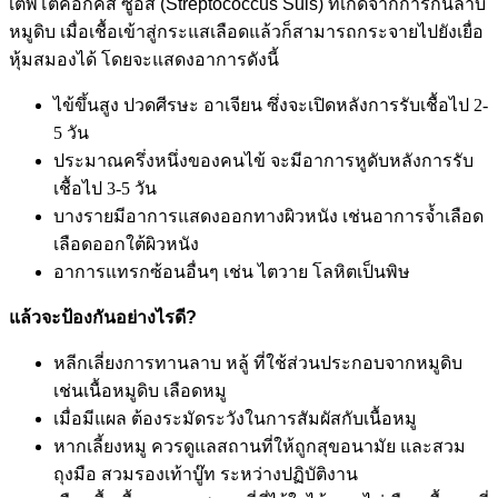
เต็พโตค็อกคัส ซูอิส (Streptococcus Suis) ที่เกิดจากการกินลาบ
หมูดิบ เมื่อเชื้อเข้าสู่กระแสเลือดแล้วก็สามารถกระจายไปยังเยื่อ
หุ้มสมองได้ โดยจะแสดงอาการดังนี้
ไข้ขึ้นสูง ปวดศีรษะ อาเจียน ซึ่งจะเปิดหลังการรับเชื้อไป 2-
5 วัน
ประมาณครึ่งหนึ่งของคนไข้ จะมีอาการหูดับหลังการรับ
เชื้อไป 3-5 วัน
บางรายมีอาการแสดงออกทางผิวหนัง เช่นอาการจ้ำเลือด
เลือดออกใต้ผิวหนัง
อาการแทรกซ้อนอื่นๆ เช่น ไตวาย โลหิตเป็นพิษ
แล้วจะป้องกันอย่างไรดี?
หลีกเลี่ยงการทานลาบ หลู้ ที่ใช้ส่วนประกอบจากหมูดิบ
เช่นเนื้อหมูดิบ เลือดหมู
เมื่อมีแผล ต้องระมัดระวังในการสัมผัสกับเนื้อหมู
หากเลี้ยงหมู ควรดูแลสถานที่ให้ถูกสุขอนามัย และสวม
ถุงมือ สวมรองเท้าบู๊ท ระหว่างปฏิบัติงาน