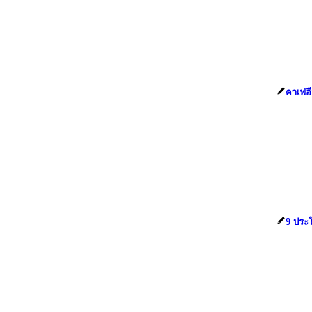
คาเฟอี
9 ประโ