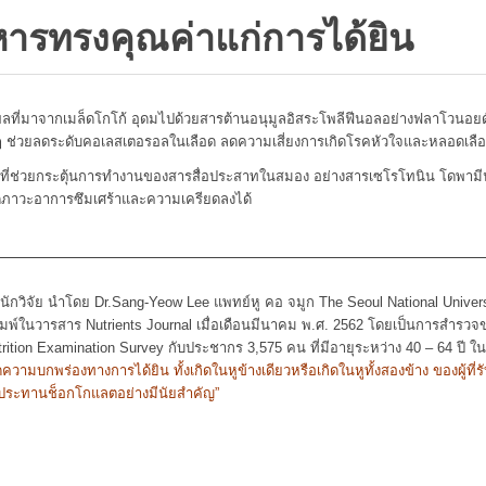
ารทรงคุณค่าแก่การได้ยิน
ผลที่มาจากเมล็ดโกโก้ อุดมไปด้วยสารต้านอนุมูลอิสระโพลีฟีนอลอย่างฟลาโวนอยด์
างๆ ช่วยลดระดับคอเลสเตอรอลในเลือด ลดความเสี่ยงการเกิดโรคหัวใจและหลอดเลื
ีที่ช่วยกระตุ้นการทำงานของสารสื่อประสาทในสมอง อย่างสารเซโรโทนิน โดพา
ดภาวะอาการซึมเศร้าและความเครียดลงได้
นักวิจัย นำโดย Dr.Sang-Yeow Lee แพทย์หู คอ จมูก The Seoul National Universi
พิมพ์ในวารสาร Nutrients Journal เมื่อเดือนมีนาคม พ.ศ. 2562 โดยเป็นการสำรวจ
rition Examination Survey กับประชากร 3,575 คน ที่มีอายุระหว่าง 40 – 64 ปี ใ
ดความบกพร่องทางการได้ยิน ทั้งเกิดในหูข้างเดียวหรือเกิดในหูทั้งสองข้าง ของผู้ที่ร
บประทานช็อกโกแลตอย่างมีนัยสำคัญ”