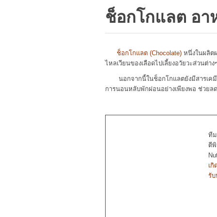
ช็อกโกแลต อาห
ช็อกโกแลต (Chocolate)
หนึ่งในผลิต
ไหลเวียนของเลือดไปเลี้ยงอวัยวะส่วนต่
นอกจากนี้ในช็อกโกแลตยังมีสารเคม
การนอนหลับพักผ่อนอย่างเพียงพอ ช่วยล
ทีม
ตี
Nut
เกิ
รั