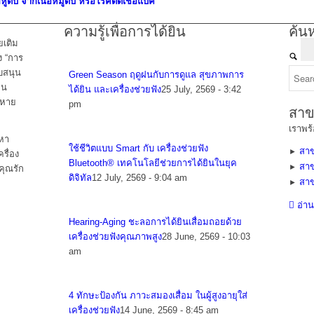
หูดับ จากเนื้อหมูดิบ หรือโรคติดเชื้อแบค
ความรู้เพื่อการได้ยิน
ค้น
ยเติม
ง “การ
ับสนุน
Green Season ฤดูฝนกับการดูแล สุขภาพการ
คน
ได้ยิน และเครื่องช่วยฟัง
25 July, 2569 - 3:42
ดหาย
pm
สาข
เราพร
ญหา
ใช้ชีวิตแบบ Smart กับ เครื่องช่วยฟัง
สาข
►
รื่อง
Bluetooth® เทคโนโลยีช่วยการได้ยินในยุค
สาข
►
คุณรัก
ดิจิทัล
12 July, 2569 - 9:04 am
สาข
►
อ่าน
Hearing-Aging ชะลอการได้ยินเสื่อมถอยด้วย
เครื่องช่วยฟังคุณภาพสูง
28 June, 2569 - 10:03
am
4 ทักษะป้องกัน ภาวะสมองเสื่อม ในผู้สูงอายุใส่
เครื่องช่วยฟัง
14 June, 2569 - 8:45 am