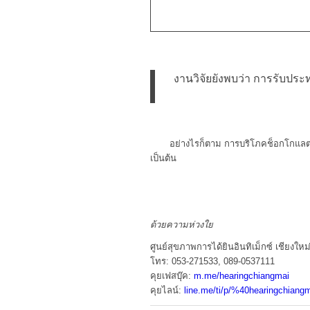
งานวิจัยยังพบว่า การรับปร
อย่างไรก็ตาม
การบริโภคช็อกโกแลตค
เป็นต้น
ด้วยความห่วงใย
ศูนย์สุขภาพการได้ยินอินทิเม็กซ์ เชียงใหม
โทร: 053-271533, 089-0537111
คุยเฟสบุ๊ค:
m.me/hearingchiangmai
คุยไลน์:
line.me/ti/p/%40hearingchiang