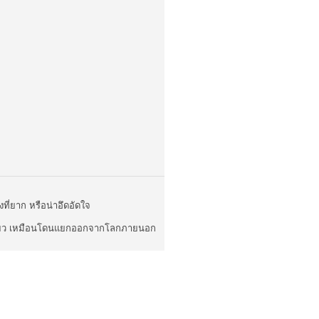
องที่ยาก หรือน่าอึดอัดใจ
กโดดเดี่ยว เหมือนโดนแยกออกจากโลกภายนอก