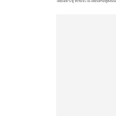
โดยเฉพาะหู ที่เริ่มจะไม่ได้ยินหรือหูตึงนั่