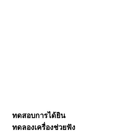
ฟังคุณภาพสูง ออกแบบการได้ยินตามไลฟ์
สไตล์บุคคล ดูแลสุขภาพการได้ยินแบบองค์
รวม ตลอดการเดินทางสู่การได้ยินดี เพราะเรา
เชื่อว่า…
“คุณภาพของการได้ยินที่ดี คือ
คุณภาพชีวิตที่ดีขึ้น”
ทดสอบการได้ยิน
ทดลองเครื่องช่วยฟัง