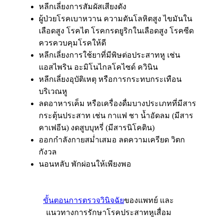
หลีกเลี่ยงการสัมผัสเสียงดัง
ผู้ป่วยโรคเบาหวาน ความดันโลหิตสูง ไขมันใน
เลือดสูง โรคไต โรคกรดยูริกในเลือดสูง โรคซีด
ควรควบคุมโรคให้ดี
หลีกเลี่ยงการใช้ยาที่มีพิษต่อประสาทหู เช่น
แอสไพริน อะมิโนไกลโคไซด์ ควินิน
หลีกเลี่ยงอุบัติเหตุ หรือการกระทบกระเทือน
บริเวณหู
ลดอาหารเค็ม หรือเครื่องดื่มบางประเภทที่มีสาร
กระตุ้นประสาท เช่น กาแฟ ชา น้ำอัดลม (มีสาร
คาเฟอีน) งดสูบบุหรี่ (มีสารนิโคติน)
ออกกำลังกายสม่ำเสมอ ลดความเครียด วิตก
กังวล
นอนหลับ พักผ่อนให้เพียงพอ
ขั้นตอนการตรวจวินิจฉัย
ของแพทย์ และ
แนวทางการรักษาโรคประสาทหูเสื่อม