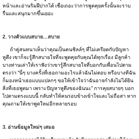
หน้าและอ่านริมฝีปากได้ เชื่อเถอะว่าการพูดคุยครั้งนั้นจะราบ
รื่นและสนุกมากขึ้นเยอะ
2. วางตัวแบบสบาย…สบาย
ถ้าคู่สนทนาเห็นว่าคุณเป็นคนชิลล์ๆ ที่ไม่เครียดกับปัญหา
หูตึง เขาก็จะรู้สึกสบายใจที่จะพูดคุยกับคุณได้ทุกเรื่อง มีลูกค้า
บางท่านเล่าให้เราฟังว่าเขารู้สึกสบายใจที่บอกกับเพื่อนไปตาม
ตรงว่า “นี่ๆ บางครั้งที่เธอถามอะไรแล้วฉันไม่ตอบ หรือบางทีฉัน
ก็มองหน้าเธอแบบแปลกๆ ขอให้เข้าใจว่าฉันอาจกำลังไม่ได้ยิน
สิ่งที่เธอพูดมา เพราะปัญหาหูตึงของฉันนะ” การคุยสบายๆ บอก
ไปตามตรงแบบนี้ กลับทำให้คนรอบข้างเข้าใจและไม่ถือสา หาก
คุณถามให้เขาพูดใหม่อีกหลายรอบ
3. อ่านข้อมูลใหม่ๆ เสมอ