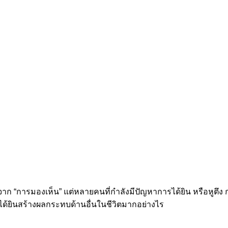
าก “การมองเห็น” แต่หลายคนที่กำลังมีปัญหาการได้ยิน หรือหูตึง 
รได้ยินสร้างผลกระทบด้านอื่นในชีวิตมากอย่างไร