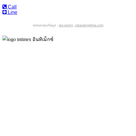
Call
Line
ขอขอบคุณข้อมูล :
iaq.works
,
cleanairoptima.com
อินทิเม็กซ์ หนึ่งในผู้เชี่ยวชาญด้านเครื่องช่วยฟัง บริการ
ตรวจการได้ยิน จำหน่ายเครื่องช่วยฟังคุณภาพสูง
ออกแบบการได้ยินตามไลฟ์สไตล์บุคคล ดูแลสุขภาพ
การได้ยินแบบองค์รวม ตลอดการเดินทางสู่การได้ยินดี
เพราะเราเชื่อว่า…