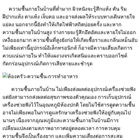
ความชื้นภายในบ้านที่ต่ำมาก ผิวหนังจะรู้สึกแห้ง คัน ริม
ฝีปากแห้ง ตาแห้ง เจ็บคอ และอาจส่งผลให้ระบบทางเดินหายใจ
แย่ลง นอกจากนี้ยังทำให้เกิดไฟฟ้าสถิตบ่อยครั้ง และหาก
ความชื้นภายในบ้านสูง ร่างกายจะรู้สึกอึดอัดและหายใจไม่ออก
เหงื่อออกมาก ความชื้นที่สูงยังก่อให้เกิดเชื้อราและกลิ่นเหม็นอับ
ไม่เพียงเท่านี้อุปกรณ์อิเล็กทรอนิกส์ ก็อาจมีความเสี่ยงเกิดการ
ควบแน่นภายใน ทำให้แผงวงจรเกิดสนิมและคราบออกไซด์
กัดกร่อนอุปกรณ์เกิดการเสียหายและชำรุด
ความชื้นภายในบ้าน ไม่เพียงส่งผลต่ออุปกรณ์เครื่องช่วยฟัง
แต่ยังสามารถส่งผลต่อสุขภาพของตัวคุณเอง การเก็บอุปกรณ์
เครื่องช่วยฟังไว้ในอุณหภูมิห้องปกติ โดยไม่ใช้สารดูดความชื้น
อาจไม่เพียงพอในการดูแลรักษาเครื่องช่วยฟังให้อยู่กับคุณไป
นานๆ เนื่องจากอุณหภูมิและความชื้นภายในบ้านมีการ
เปลี่ยนแปลง
ตามสภาพอากาศ
อยู่ตลอดเวลา การควบคุม
ความชื้นจึงเป็นเรื่องยาก และเพิ่มความเสี่ยงต่อการสะสม